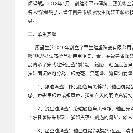
2018
1
師稱號。
年
月，創建南平市傳統工藝美術企
”
名人
榮譽稱號，當年創建市級廖設生陶瓷工藝師
員。
二、華生其盞
2010
廖設生於
年創立了華生建盞陶瓷有限公司
”
盞
地理標誌商標首批使用企業之壹，為福建省陶
品傳承了宋代建窯建盞的特點，鐵胎、釉面底色烏
按釉面斑紋可分為：銀兔毫、異毫盞、流星油滴盞
1
、銀油滴盞：作品胎色烏黑幹凈，釉面斑點
感。色彩呈銀色或銀藍色，猶如春天的羽毛充滿勃
2
、流星油滴盞：胎體底色烏黑幹凈，釉面光
上承托著點點銀斑，猶如黑夜中劃過的流星，給人
3
、星空油滴盞：釉面斑點為點點小星星，清