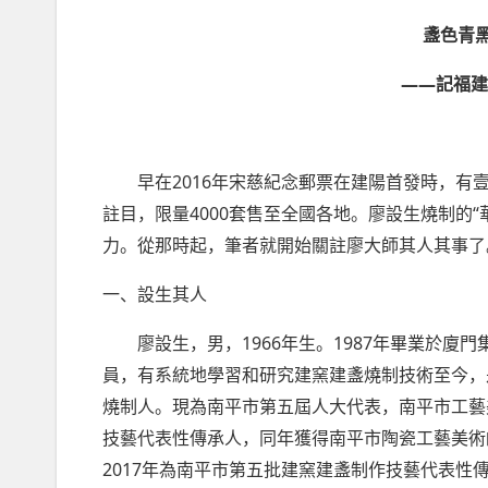
盞色青
——
記福
2016
早在
年宋慈紀念郵票在建陽首發時，有
4000
“
註目，限量
套售至全國各地。廖設生燒制的
力。從那時起，筆者就開始關註廖大師其人其事了
一、設生其人
1966
1987
廖設生，男，
年生。
年畢業於廈門
員，有系統地學習和研究建窯建盞燒制技術至今，
燒制人。現為南平市第五屆人大代表，南平市工藝
技藝代表性傳承人，同年獲得南平市陶瓷工藝美術
2017
年為南平市第五批建窯建盞制作技藝代表性