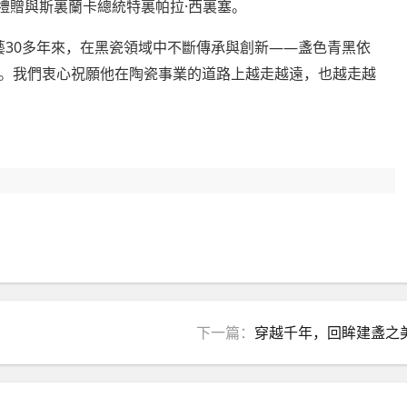
·
禮贈與斯裏蘭卡總統特裏帕拉
西裏塞。
30
——
藝
多年來，在黑瓷領域中不斷傳承與創新
盞色青黑依
。我們衷心祝願他在陶瓷事業的道路上越走越遠，也越走越
下一篇：
穿越千年，回眸建盞之