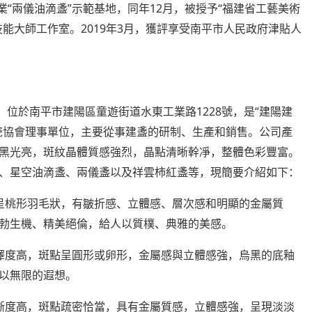
“
”
12
“
業
兩儀油滴盞
示範基地，同年
月，被授予
福建省工藝美術
2019
3
技能大師工作室。
年
月，獲評享受南平市人民政府津貼人
1228
“
，位於南平市建陽區童遊街道水東工業路
號，是
建陽建
瓷協會理事單位，主要從事建盞的研制、生產和銷售。公司產
黑光亮，斑紋晶體質感強烈，晶點清晰幹凈，整體色彩豐富。
、星空油滴盞、兩儀盞以及祥雲柿紅盞等，現簡要介紹如下：
呈桃形羽毛狀，有皺折感、立體感、層次感和明顯的金屬質
勃生機、精美絕倫，給人以質樸、典雅的美感。
澤度高，斑點呈圓形或卵形，金屬感與立體感強，烏黑的底釉
以無限的遐想。
晰度高，斑點疏密恰當，具有金屬質感，立體感強，呈現淡淡