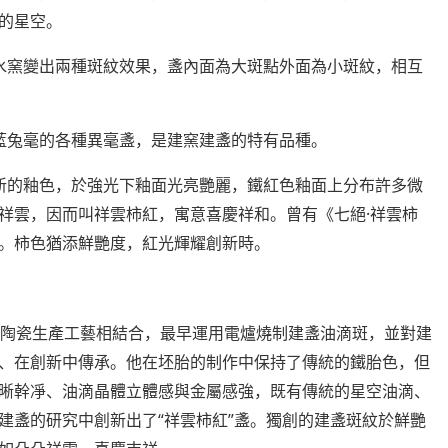
的星空。
水窯變出兩種斑紋效果，盞內面為大斑點外面為小斑紋，相互
藍兔毫的各種異毫盞，是建窯建盞的特有品種。
新的釉色，於強光下釉面光亮艷麗，鐵紅色釉面上分布許多微
·
祥雲，因而叫祥雲柿紅，寓意喜慶祥和。曾有《七絕
祥雲柿
。柿色猶添鮮艷度，紅光輝耀創新時。
陶瓷生產工藝相結合，最早運用電爐燒制建盞油滴斑，並對建
、在創新中傳承。他在坯胎的制作中保持了傳統的鐵胎色，但
晰幹凈、油滴晶體立體感與金屬感強，既有傳統的星空油滴、
“
”
建盞的研究中創新出了
祥雲柿紅
盞。獨創的建盞斑紋於鮮艷