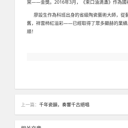
——
2016
3
窯
金獎。
年
月，《束口油滴盞》作為國
廖設生作為科班出身的省級陶瓷藝術大師，從
——
舊，祥雲柿紅溢彩
已經取得了眾多顯赫的業績
順！
上一篇：
千年瓷韻，奏響千古絕唱