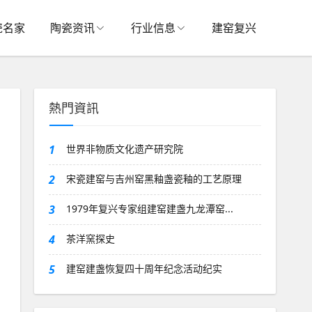
瓷名家
陶瓷资讯
行业信息
建窑复兴
熱門資訊
1
世界非物质文化遗产研究院
2
宋瓷建窑与吉州窑黑釉盏瓷釉的工艺原理
3
1979年复兴专家组建窑建盏九龙潭窑...
4
茶洋窯探史
5
建窑建盏恢复四十周年纪念活动纪实