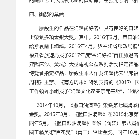
的鐵紅色上形成氧化鐵的微結晶，在強光照射下猶
四、顯赫的業績
廖設生的作品在建盞愛好者中具有良好的口碑
2016
3
上榮獲多項金銀大獎。其中，
年
月，束口油
2016
4
給斯裏蘭卡總統。
年
月，與福建省郵政局攜
2017
“
”
福建省旅遊局授予
年度
福建好禮
百佳旅遊商
建陽麻沙、黃坑》大型電視公益系列活動指定禮品
博覽會指定禮品，廖設生本人作為建盞代表出席福
2017
周刊》主辦、《南方周末》特別支持的《
中
“
”
工作領導小組授予
建盞文化產業示範基地
，並獲
2014
10
年
月，《撇口油滴盞》榮獲第七屆海峽
2015
3
2015
金獎。
年
月，《撇口油滴盞》在
北京第
5
同年
月，《撇口銀油滴盞》榮獲（陶瓷）第八屆
“
”
10
國工藝美術
百花獎
（莆田）評比金獎。同年
月