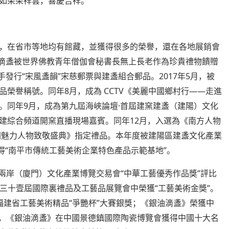
如朵朵祥雲，喜慶吉祥。
，在省市等地均有館藏，並獲得很多的榮譽，還在各地展銷會
滴盞被世界佛教青年僧伽會秘書長無上長老作為珍貴禮物饋贈
“
”
2017
5
手發行
宋風盞韻
宋慈郵票與建盞組合郵品。
年
月，被
8
CCTV
——
品榮譽稱號。同年
月，成為
《美麗中國鄉村行
走進
9
·
。同年
月，成為第九屆海峽論壇
首屆建窯建盞（建陽）文化
12
建綜合頻道開窯直播現場嘉賓。同年
月，入選為《南方人物
國魅力人物致敬盛典》指定禮品。本年度被建陽區建盞文化產業
“
”
得
南平市傳統工藝美術企業特色產品示範基地
。
“
”
兩岸（廈門）文化產業博覽交易會
中華工藝優秀作品獎
評比
“
”
三十壹屆國際裏禮品及工藝品展覽會中榮獲
工藝美術金獎
。
“
”
福建省工藝美術精品
爭艷杯
大賽銀獎；《銀油滴盞》榮獲中
，《銀油滴盞》在中國景德鎮國際陶瓷博覽會獲得中國十大名