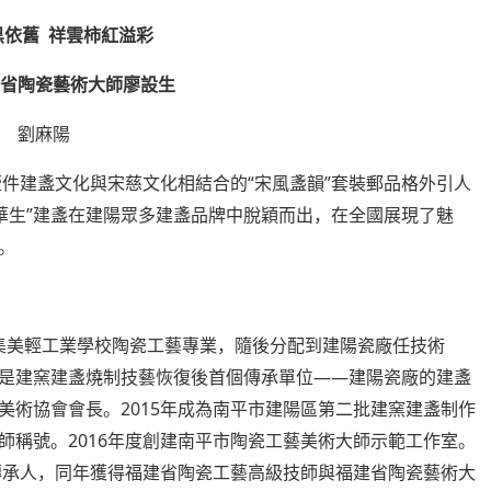
黑依舊
祥雲柿紅溢彩
建省陶瓷藝術大師廖設生
劉麻陽
“
”
壹件建盞文化與宋慈文化相結合的
宋風盞韻
套裝郵品格外引人
”
華生
建盞在建陽眾多建盞品牌中脫穎而出，在全國展現了魅
。
集美輕工業學校陶瓷工藝專業，隨後分配到建陽瓷廠任技術
——
是建窯建盞燒制技藝恢復後首個傳承單位
建陽瓷廠的建盞
2015
美術協會會長。
年成為南平市建陽區第二批建窯建盞制作
2016
師稱號。
年度創建南平市陶瓷工藝美術大師示範工作室。
傳承人，同年獲得福建省陶瓷工藝高級技師與福建省陶瓷藝術大