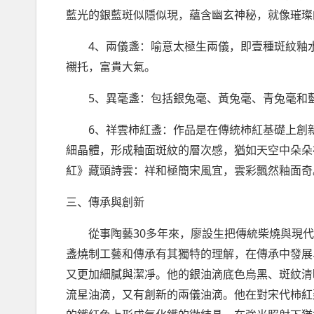
藍光的銀藍斑似隱似現，蘊含幽玄神秘，就像璀璨
4
、兩儀盞：喻意太極生兩儀，即壹種斑紋釉
襯托，富貴大氣。
5
、異毫盞：包括銀兔毫、黃兔毫、青兔毫和
6
、祥雲柿紅盞：作品是在傳統柿紅基礎上創
細晶體，形成釉面斑紋的層次感，猶如天空中朵朵
紅》藏頭詩雲：祥和極簡宋風宜，雲彩飄然釉面奇
三、傳承與創新
30
從事陶藝
多年來，廖設生把傳統柴燒與現代
盞燒制工藝和傳承有其獨特的理解，在傳承中發展
又更加細膩與潔凈。他的銀油滴底色烏黑、斑紋清
流星油滴，又有創新的兩儀油滴。他在對宋代柿紅