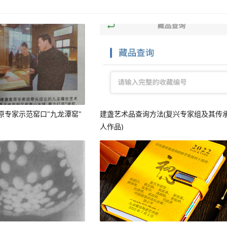
原专家示范窑口"九龙潭窑"
建盏艺术品查询方法(复兴专家组及其传
人作品)