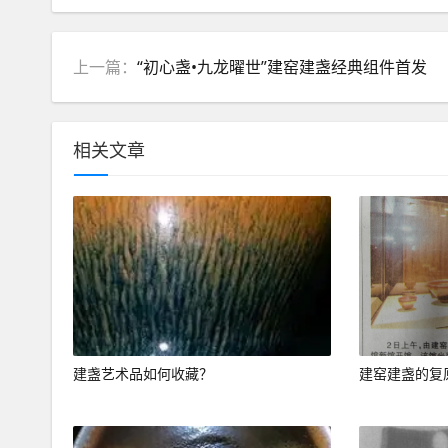
上一篇：
“初心盏•九龙曜世”建窑建盏经典组件首发
相关文章
建盏艺术品如何收藏？
建窑建盏的复