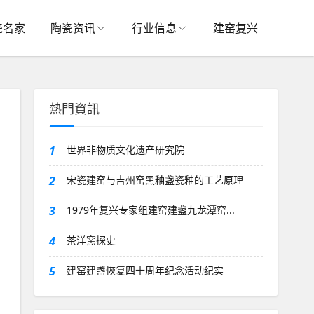
瓷名家
陶瓷资讯
行业信息
建窑复兴
熱門資訊
1
世界非物质文化遗产研究院
2
宋瓷建窑与吉州窑黑釉盏瓷釉的工艺原理
3
1979年复兴专家组建窑建盏九龙潭窑...
4
茶洋窯探史
5
建窑建盏恢复四十周年纪念活动纪实