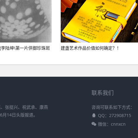
(李陆坤\第一片供御珍珠斑
建盏艺术作品价值如何确定？！
联系我们
慎、张挺兴、祝武承、康燕
咨询可联系如下方式：
6月14日头版报道。
QQ：272908715
微信：cnnxcn