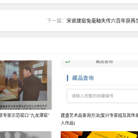
下一篇：
宋瓷建窑兔毫釉失传六百年获再
原专家示范窑口"九龙潭窑"
建盏艺术品查询方法(复兴专家组及其传
人作品)