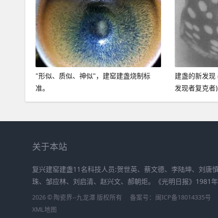
"形似、质似、神似"，建窑建盏烧制标
建盏的新发现 
准。
发现者复克者)
关于本站
复兴建窑建盏11名科技人员:贺世英、蔡文德、李陆坤、刘唐
珠、邹应林、刘启清、赵兴文、郝朝炬。《光明日报》1981年
2026 © 陶瓷界--九龙潭 版权所有
备案号：
闽ICP备18014335号
XML地图