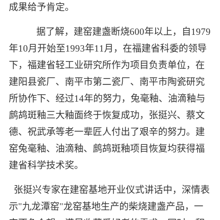
成果给予肯定。
据了解，建窑建盏断烧600年以上，自1979
年10月开始至1993年11月，在福建省科委的领导
下，福建省轻工业研究所作为项目负责单位，在
建阳县瓷厂、南平市第二瓷厂、南平市陶瓷研究
所协作下、经过14年的努力，兔毫釉、油滴釉与
鹧鸪斑釉三大釉面终于恢复成功，张挺兴、蔡文
德、祝武承等老一辈匠人付出了艰辛的努力。建
窑兔毫釉、油滴釉、鹧鸪斑釉项目恢复均获得福
建省科学技术奖。
张挺兴专家在建窑基地开业仪式讲话中，深情表
示
"
九龙潭窑
"
龙窑基地生产的柴烧建盏产品，一