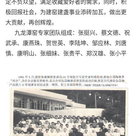
定不负众望，满足收藏爱好者的需求，同时，积
极回报社会，为建窑建盏事业添砖加瓦，做出更
大贡献，再创辉煌。
九龙潭窑专家团队组成：张挺兴、蔡文德、祝
武承、康燕珠、贺世英、李陆坤、邹应林、刘唐
慎、康明山、
张细妹、张贵平、郑汉雄、张小平