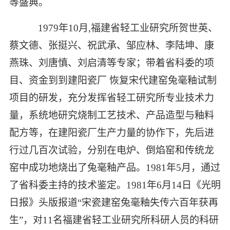
等盛典。
1979年10月,福建省轻工业研究所贺世英、
蔡文德、张挺兴、祝武承、邹应林、李陆坤、康
燕珠、刘唐慎、刘启清等专家；带着省科委的项
目、资金到到建阳瓷厂
恢复宋代建窑兔毫釉试制
项目的研发，充分发挥省轻工研究所专业技术力
量，系统地研究烧制工艺技术、产品造型与釉料
配方等，在建阳瓷厂生产力量的协作下，先后进
行过几百次试验，分别在电炉、倒焰窑和传统龙
窑中成功地烧出了兔毫釉产品。
1981
年
5
月，通过
了省科委主持的技术鉴定。
1981年6月14日《光明
日报》头版报道“宋瓷建窑兔毫釉失传六百年获再
生”，对11名福建省轻工业研究所科研人员的科研