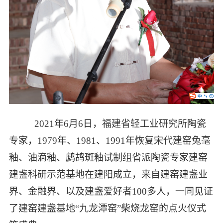
2021年6
月
6
日，福建省轻工业研究所陶瓷
专家，
1979
年、
1981、1991年恢复宋代建窑兔毫
釉、油滴釉、鹧鸪斑釉试制组省派陶瓷专家建窑
建盏科研示范基地在建阳成立，来自建窑建盏业
界、金融界、以及建盏爱好者
100
多人，一同见证
了建窑建盏基地
“九龙潭窑”柴烧龙窑的点火仪式