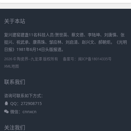
关于本站
复兴建窑建盏11名科技人员:贺世英、蔡文德、李陆坤、刘唐慎、张
挺兴、祝武承、康燕珠、邹应林、刘启清、赵兴文、郝朝炬。《光明
日报》1981年6月14日头版报道。
2026 © 陶瓷界--九龙潭 版权所有
备案号：
闽ICP备18014335号
XML地图
联系我们
咨询可联系如下方式：
QQ：272908715
微信：cnnxcn
关注我们