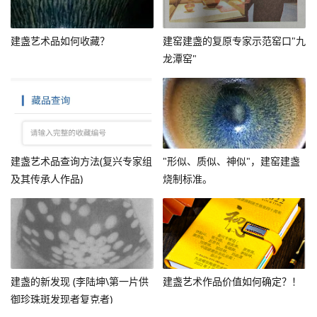
建盏艺术品如何收藏？
建窑建盏的复原专家示范窑口"九
龙潭窑"
建盏艺术品查询方法(复兴专家组
"形似、质似、神似"，建窑建盏
及其传承人作品)
烧制标准。
建盏的新发现 (李陆坤\第一片供
建盏艺术作品价值如何确定？！
御珍珠斑发现者复克者)