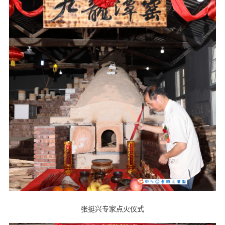
张挺兴专家点火仪式