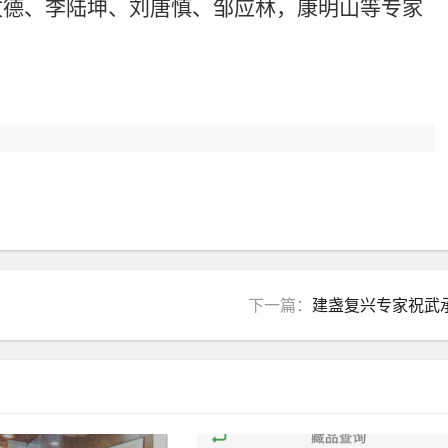
文德、李陆坤、刘唐慎、邹应林，康明山等专家
下一篇：
建盏复兴专家祝武