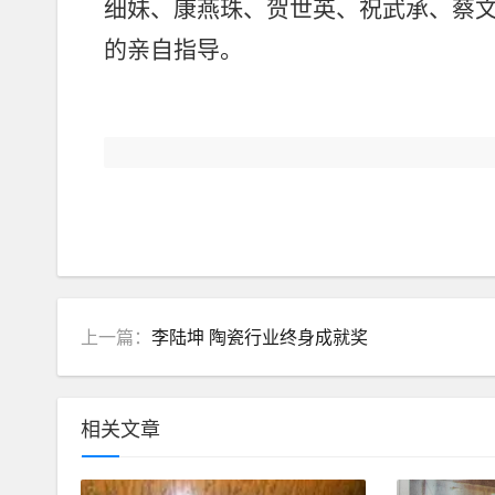
细妹、康燕珠、贺世英、祝武承、蔡
的亲自指导
。
上一篇：
李陆坤 陶瓷行业终身成就奖
相关文章