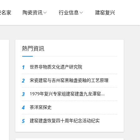
瓷名家
陶瓷资讯
行业信息
建窑复兴
熱門資訊
1
世界非物质文化遗产研究院
2
宋瓷建窑与吉州窑黑釉盏瓷釉的工艺原理
3
1979年复兴专家组建窑建盏九龙潭窑...
4
茶洋窯探史
5
建窑建盏恢复四十周年纪念活动纪实