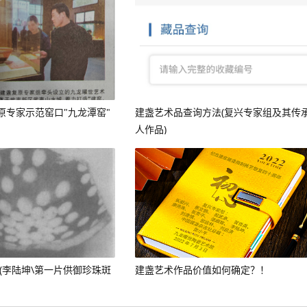
原专家示范窑口"九龙潭窑"
建盏艺术品查询方法(复兴专家组及其传
人作品)
(李陆坤\第一片供御珍珠斑
建盏艺术作品价值如何确定？！