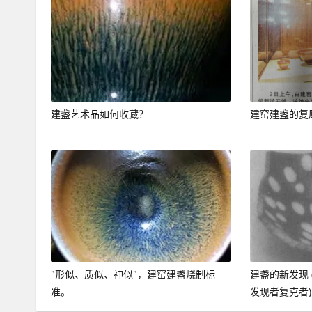
建盏艺术品如何收藏？
建窑建盏的复
"形似、质似、神似"，建窑建盏烧制标
建盏的新发现 
准。
发现者复克者)